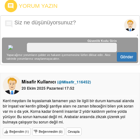
YORUM YAZIN
Güvenlik Kodu Girin
Yapacağınız yorumların şiddet ve hakaret içermemesine lütfen dikkat edin. Aksi
Gönder
taktirde yorumlarınız onaylanmayacaktır.
Misafir Kullanıcı
(@Misafir_116452)
20 Ekim 2025 Pazartesi 17:52
Kent meydanı ile kıyaslamak tamamen yazı ile ilgili bir durum kamusal alanda
bir inşaat var kentin göbeği şantiye alanı ne zaman biteceğini bilen yok soran
var mı o da yok. Korna kadar önemli insanlar 2 yıldır kaldırım yerine yolda
yürüyor. Bu sorun kamusal değil mi. Arabalar arasında zikzak çizerek yol
bulmaya çalışıyor bu sorun değil mi.
Beğendim (1)
Beğenmedim (0)
Cevapla