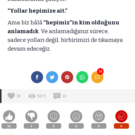
“Yollar hepimize ait.”
Ama biz hâlâ
“hepimiz”in kim olduğunu
anlamadık
. Ve anlamadığımız sürece,
sadece yolları değil, birbirimizi de tıkamaya
devam edeceğiz.
10
36
5673
10
32
4
0
0
0
0