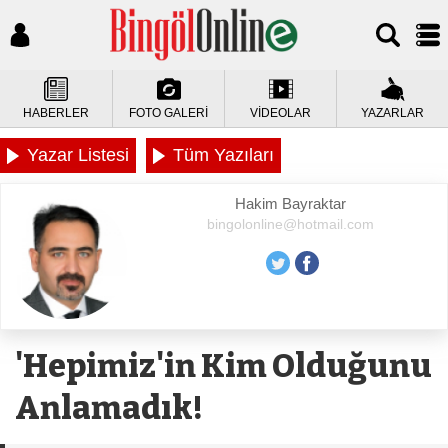
HABERLER
FOTO GALERİ
VİDEOLAR
YAZARLAR
Yazar Listesi
Tüm Yazıları
Hakim Bayraktar
bingolonline@hotmail.com
'Hepimiz'in Kim Olduğunu
Anlamadık!