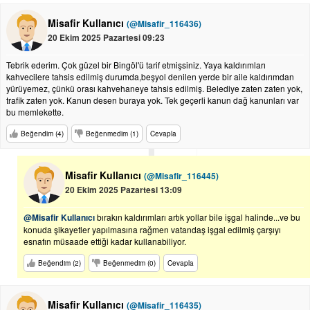
Misafir Kullanıcı
(@Misafir_116436)
20 Ekim 2025 Pazartesi 09:23
Tebrik ederim. Çok güzel bir Bingöl'ü tarif etmişsiniz. Yaya kaldırımları
kahvecilere tahsis edilmiş durumda,beşyol denilen yerde bir aile kaldırımdan
yürüyemez, çünkü orası kahvehaneye tahsis edilmiş. Belediye zaten zaten yok,
trafik zaten yok. Kanun desen buraya yok. Tek geçerli kanun dağ kanunları var
bu memlekette.
Beğendim (4)
Beğenmedim (1)
Cevapla
Misafir Kullanıcı
(@Misafir_116445)
20 Ekim 2025 Pazartesi 13:09
@Misafir Kullanıcı
bırakın kaldırımları artık yollar bile işgal halinde...ve bu
konuda şikayetler yapılmasına rağmen vatandaş işgal edilmiş çarşıyı
esnafın müsaade ettiği kadar kullanabiliyor.
Beğendim (2)
Beğenmedim (0)
Cevapla
Misafir Kullanıcı
(@Misafir_116435)