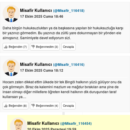
Misafir Kullanıcı
(@Misafir_116418)
17 Ekim 2025 Cuma 18:46
Daha birgün hukuksuzluktan ya da başkasına yapılan bir hukuksuzluğa karşı
bir yazınızı görmedim. Bu yazınızı da zülfü yare dokunmayan bir yönden ele
almışsınız. Samimiyete davet ediyorum sizi.
Beğendim (7)
Beğenmedim (3)
Cevapla
Misafir Kullanıcı
(@Misafir_116416)
17 Ekim 2025 Cuma 18:12
Hocam zaten dikkat ettim ülkede bir tek Bingöl halkının yüzü gülüyor onu da
çok görmeyin. Biraz da kalemini mazlum ve mağdur bırakılan ama yine de
insan olmayı diğer milletlere öğreten kendi halkının dik duruşundan taraf
kullansan ya....
Beğendim (8)
Beğenmedim (4)
Cevapla
Misafir Kullanıcı
(@Misafir_116454)
20 Ekim 2025 Pazartesi 19:59