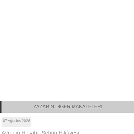
YAZARIN DİĞER MAKALELERİ
07 Ağustos 2026
Ayranın Hesabı, Şehrin Hikâyesi…