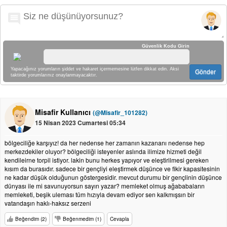
Güvenlik Kodu Girin
Yapacağınız yorumların şiddet ve hakaret içermemesine lütfen dikkat edin. Aksi
Gönder
taktirde yorumlarınız onaylanmayacaktır.
Misafir Kullanıcı
(@Misafir_101282)
15 Nisan 2023 Cumartesi 05:34
bölgeciliğe karşıyız! da her nedense her zamanın kazananı nedense hep
merkezdekiler oluyor? bölgeciliği isteyenler aslında ilimize hizmeti değil
kendileirne torpil istiyor. lakin bunu herkes yapıyor ve eleştirilmesi gereken
kısım da burasıdır. sadece bir gençliyi eleştirmek düşünce ve fikir kapasitesinin
ne kadar düşük olduğunun göstergesidir. mevcut durumu bir gençlinin düşünce
dünyası ile mi savunuyorsun sayın yazar? memleket olmuş ağababaların
memleketi, beşik uleması tüm hızıyla devam ediyor sen kalkmışsın bir
vatandaşın haklı-haksız serzeni
Beğendim (2)
Beğenmedim (1)
Cevapla