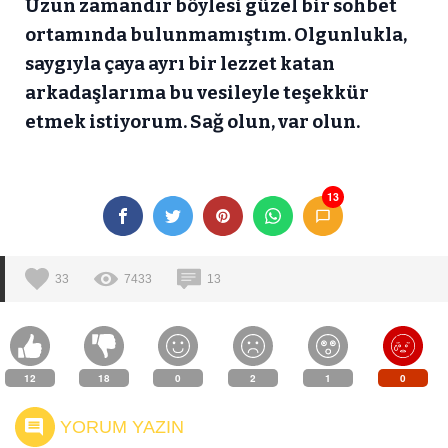
Uzun zamandır böylesi güzel bir sohbet
ortamında bulunmamıştım. Olgunlukla,
saygıyla çaya ayrı bir lezzet katan
arkadaşlarıma bu vesileyle teşekkür
etmek istiyorum. Sağ olun, var olun.
13
33
7433
13
12
18
0
2
1
0
YORUM YAZIN