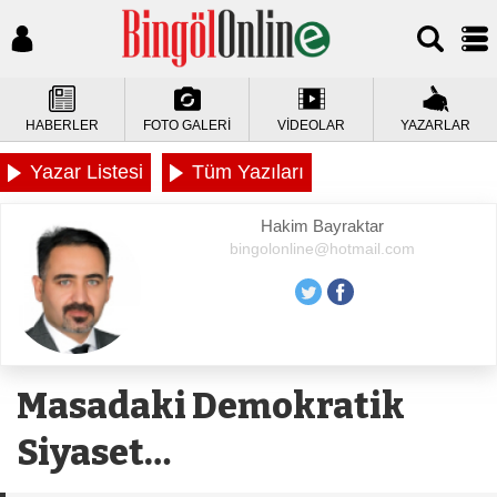
HABERLER
FOTO GALERİ
VİDEOLAR
YAZARLAR
Yazar Listesi
Tüm Yazıları
Hakim Bayraktar
bingolonline@hotmail.com
Masadaki Demokratik
Siyaset…