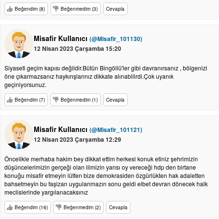
Beğendim (8)
Beğenmedim (3)
Cevapla
Misafir Kullanıcı
(@Misafir_101130)
12 Nisan 2023 Çarşamba 15:20
Siyaseti geçim kapısı değildir.Bütün Bingöllü'ler gibi davranırsanız , bölgenizi
öne çıkarmazsanız haykırışlarınız dikkate alınabilirdi.Çok uyanık
geçiniyorsunuz.
Beğendim (7)
Beğenmedim (1)
Cevapla
Misafir Kullanıcı
(@Misafir_101121)
12 Nisan 2023 Çarşamba 12:29
Öncelikle merhaba hakim bey dikkat ettim herkesi konuk etiniz şehrimizin
düşüncelerimizin gerçeği olan ilimizin yarısı oy vereceği hdp den birtane
konuğu misafir etmeyin lütfen bize demokrasiden özgürlükten hak adaletten
bahsetmeyin bu faşizan uygularımazın sonu geldi elbet devran dönecek halk
meclislerinde yargılanacaksınız
Beğendim (16)
Beğenmedim (2)
Cevapla