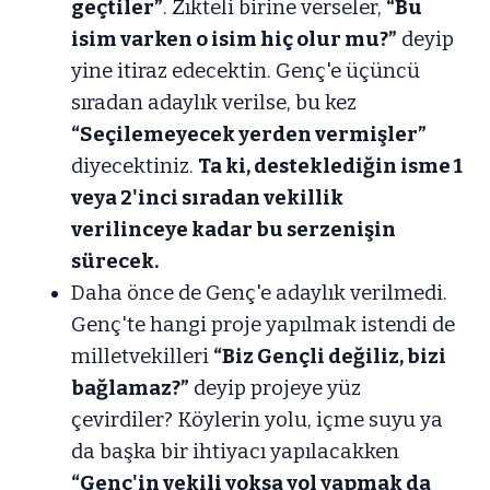
geçtiler”
. Zıkteli birine verseler,
“Bu
isim varken o isim hiç olur mu?”
deyip
yine itiraz edecektin. Genç'e üçüncü
sıradan adaylık verilse, bu kez
“Seçilemeyecek yerden vermişler”
diyecektiniz.
Ta ki, desteklediğin isme 1
veya 2'inci sıradan vekillik
verilinceye kadar bu serzenişin
sürecek.
Daha önce de Genç'e adaylık verilmedi.
Genç'te hangi proje yapılmak istendi de
milletvekilleri
“Biz Gençli değiliz, bizi
bağlamaz?”
deyip projeye yüz
çevirdiler? Köylerin yolu, içme suyu ya
da başka bir ihtiyacı yapılacakken
“Genç'in vekili yoksa yol yapmak da