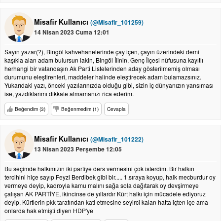
Misafir Kullanıcı
(@Misafir_101259)
14 Nisan 2023 Cuma 12:01
Sayın yazar(?), Bingöl kahvehanelerinde çay içen, çayın üzerindeki demi
kaşıkla alan adam bulursun lakin, Bingöl İlinin, Genç İlçesi nüfusuna kayıtlı
herhangi bir vatandaşın Ak Parti Listelerinden aday gösterilmemiş olması
durumunu eleştirenleri, maddeler halinde eleştirecek adam bulamazsınız.
Yukarıdaki yazı, önceki yazılarınızda olduğu gibi, sizin iç dünyanızın yansıması
ise, yazdıklarımı dikkate almamanızı rica ederim.
Beğendim (3)
Beğenmedim (1)
Cevapla
Misafir Kullanıcı
(@Misafir_101222)
13 Nisan 2023 Perşembe 12:05
Bu seçimde halkımızın iki partiye ders vermesini çok isterdim. Bir halkın
tercihini hiçe sayıp Feyzi Berdibek gibi bir..... 1.sıraya koyup, halk mecburdur oy
vermeye deyip, kadroyla kamu malını sağa sola dağıtarak oy devşirmeye
çalışan AK PARTİYE, ikincinse de yıllardır Kürt halkı için mücadele ediyoruz
deyip, Kürtlerin pkk tarafından katl etmesine seyirci kalan hatta içten içe ama
onlarda hak etmişti diyen HDP'ye