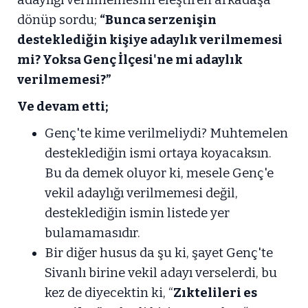
adaylığı verilmemesini eleştiren arkadaşa
dönüp sordu;
“Bunca serzenişin
desteklediğin kişiye adaylık verilmemesi
mi? Yoksa Genç İlçesi'ne mi adaylık
verilmemesi?”
Ve devam etti;
Genç'te kime verilmeliydi? Muhtemelen
desteklediğin ismi ortaya koyacaksın.
Bu da demek oluyor ki, mesele Genç'e
vekil adaylığı verilmemesi değil,
desteklediğin ismin listede yer
bulamamasıdır.
Bir diğer husus da şu ki, şayet Genç'te
Sivanlı birine vekil adayı verselerdi, bu
kez de diyecektin ki, “
Zıktelileri es