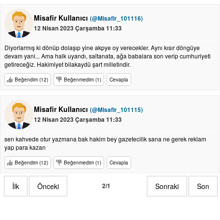
Misafir Kullanıcı
(@Misafir_101116)
12 Nisan 2023 Çarşamba 11:33
Diyorlarmış ki dönüp dolaşıp yine akpye oy verecekler. Aynı kısır döngüye
devam yani... Ama halk uyandı, saltanata, ağa babalara son verip cumhuriyeti
getireceğiz. Hakimiyet bilakaydü şart milletindir.
Beğendim (12)
Beğenmedim (1)
Cevapla
Misafir Kullanıcı
(@Misafir_101115)
12 Nisan 2023 Çarşamba 11:33
sen kahvede otur yazmana bak hakim bey gazetecilik sana ne gerek reklam
yap para kazan
Beğendim (12)
Beğenmedim (1)
Cevapla
İlk
Önceki
2/1
Sonraki
Son