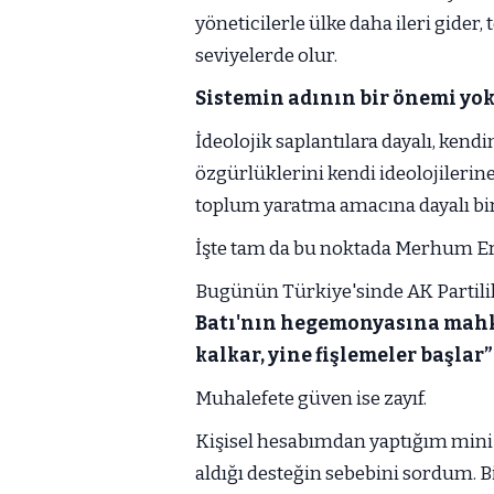
yöneticilerle ülke daha ileri gider
seviyelerde olur.
Sistemin adının bir önemi yok
İdeolojik saplantılara dayalı, ke
özgürlüklerini kendi ideolojilerin
toplum yaratma amacına dayalı bi
İşte tam da bu noktada Merhum Erb
Bugünün Türkiye'sinde AK Partili
Batı'nın hegemonyasına mahk
kalkar, yine fişlemeler başlar”
Muhalefete güven ise zayıf.
Kişisel hesabımdan yaptığım min
aldığı desteğin sebebini sordum. Bi