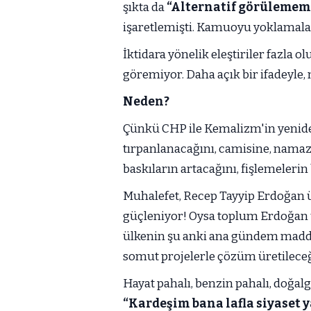
şıkta da
“Alternatif görülemem
işaretlemişti. Kamuoyu yoklamalar
İktidara yönelik eleştiriler fazla 
göremiyor. Daha açık bir ifadeyle
Neden?
Çünkü CHP ile Kemalizm'in yenide
tırpanlanacağını, camisine, namazı
baskıların artacağını, fişlemeleri
Muhalefet, Recep Tayyip Erdoğan 
güçleniyor! Oysa toplum Erdoğan üze
ülkenin şu anki ana gündem madde
somut projelerle çözüm üretileceğ
Hayat pahalı, benzin pahalı, doğal
“Kardeşim bana lafla siyaset 