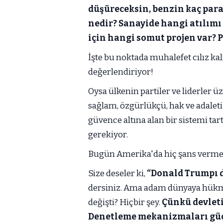
düşüreceksin, benzin kaç para
nedir? Sanayide hangi atılımı
için hangi somut projen var? 
İşte bu noktada muhalefet cılız kal
değerlendiriyor!
Oysa ülkenin partiler ve liderler üz
sağlam, özgürlükçü, hak ve adaleti
güvence altına alan bir sistemi ta
gerekiyor.
Bugün Amerika'da hiç şans vermey
Size deseler ki,
“Donald Trumpı d
dersiniz. Ama adam dünyaya hükm
değişti? Hiçbir şey.
Çünkü devleti
Denetleme mekanizmaları güçl