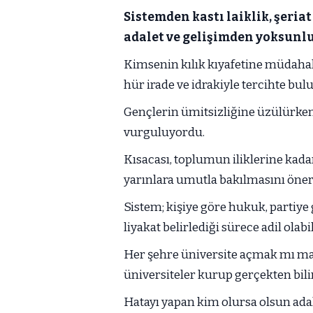
Sistemden kastı laiklik, şeriat 
adalet ve gelişimden yoksun
Kimsenin kılık kıyafetine müdahal
hür irade ve idrakiyle tercihte bul
Gençlerin ümitsizliğine üzülürke
vurguluyordu.
Kısacası, toplumun iliklerine kad
yarınlara umutla bakılmasını öner
Sistem; kişiye göre hukuk, partiy
liyakat belirlediği sürece adil olabi
Her şehre üniversite açmak mı maha
üniversiteler kurup gerçekten bili
Hatayı yapan kim olursa olsun adal