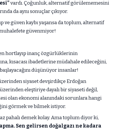
esi”
vardı. Çoğunluk, alternatif görülememesini
ında da aynı sonuçlar çıkıyor.
olup ve güven kaybı yaşansa da toplum, alternatif
, muhalefete güvenmiyor!
n hortlayıp inanç özgürlüklerinin
na, kısacası ibadetlerine müdahale edileceğini,
n başlayacağını düşünüyor insanlar!
üzerinden siyaset devşirdikçe Erdoğan
rinden eleştiriye dayalı bir siyaseti değil,
si olan ekonomi alanındaki sorunlara hangi
ini görmek ve bilmek istiyor.
gaz pahalı demek kolay. Ama toplum diyor ki,
yapma. Sen gelirsen doğalgazı ne kadara