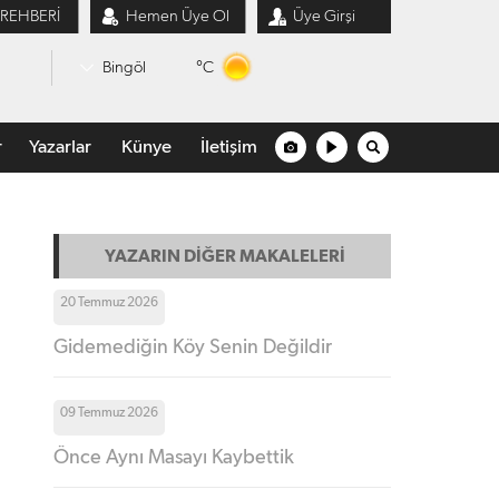
 REHBERİ
Hemen Üye Ol
Üye Girşi
°C
Bingöl
r
Yazarlar
Künye
İletişim
YAZARIN DİĞER MAKALELERİ
20 Temmuz 2026
Gidemediğin Köy Senin Değildir
09 Temmuz 2026
Önce Aynı Masayı Kaybettik