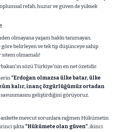
, toplumsal refah, huzur ve güven de yüksek
!
ndinden olmayana yaşam hakkı tanımayan,
e göre belirleyen ve tek tip düşünceye sahip
r sitem olmamalı!
akan'ın sözü Türkiye'nin en net özetidir.
lerin
“Erdoğan olmazsa ülke batar, ülke
ûm kalır, inanç özgürlüğümüz ortadan
savunmasını geliştirdiğini görüyoruz.
i ankette mevcut sorunlara rağmen Hükümetin
rinci şıkta
“Hükümete olan güven”
, ikinci