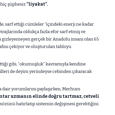
 hiç şüphesiz
“liyakat”.
, sarf ettiği cümleler “içindeki enerji ne kadar
virajlarında oldukça fazla efor sarf etmiş ve
 gizleyemeyen gerçek bir Anadolu insanı olan 65
afını çekiyor ve oluşturulan tabloyu
 ettiği gibi, “okumuşluk” kavramıyla kendine
lleri de deyim yerindeyse cebinden çıkaracak
 dair yorumlarını paylaşırken, Merhum
ntar uzmanın elinde doğru tartmaz, cetveli
sözünü hatırlatıp sistemin değişmesi gerektiğini