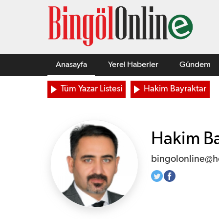
Anasayfa
Yerel Haberler
Gündem
Tüm Yazar Listesi
Hakim Bayraktar
Hakim Ba
bingolonline@h