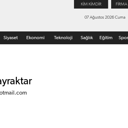
KİM KİMDİR
FİRMA
07 Ağustos 2026 Cuma
Siyaset
Ekonomi
Teknoloji
Sağlık
Eğitim
Spo
yraktar
otmail.com