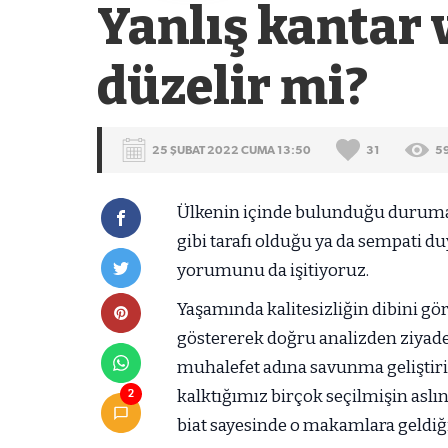
Yanlış kantar v
düzelir mi?
25 ŞUBAT 2022 CUMA 13:50
31
5
Ülkenin içinde bulunduğu duruma 
gibi tarafı olduğu ya da sempati du
yorumunu da işitiyoruz.
Yaşamında kalitesizliğin dibini gö
göstererek doğru analizden ziyade t
muhalefet adına savunma geliştirir
kalktığımız birçok seçilmişin aslınd
2
biat sayesinde o makamlara geldiği