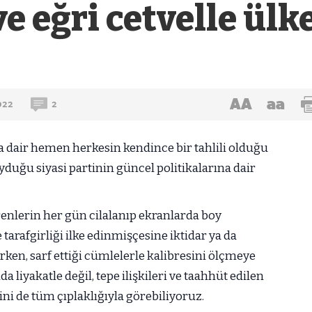
e eğri cetvelle ülk
AA
aa
922
2
dair hemen herkesin kendince bir tahlili olduğu
yduğu siyasi partinin güncel politikalarına dair
renlerin her gün cilalanıp ekranlarda boy
arafgirliği ilke edinmişçesine iktidar ya da
ken, sarf ettiği cümlelerle kalibresini ölçmeye
a liyakatle değil, tepe ilişkileri ve taahhüt edilen
ni de tüm çıplaklığıyla görebiliyoruz.