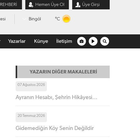
 REHBERİ
Hemen Üye Ol
Üye Girşi
°C
esi
Bingöl
r
Yazarlar
Künye
İletişim
YAZARIN DİĞER MAKALELERİ
07 Ağustos 2026
Ayranın Hesabı, Şehrin Hikâyesi…
20 Temmuz 2026
Gidemediğin Köy Senin Değildir