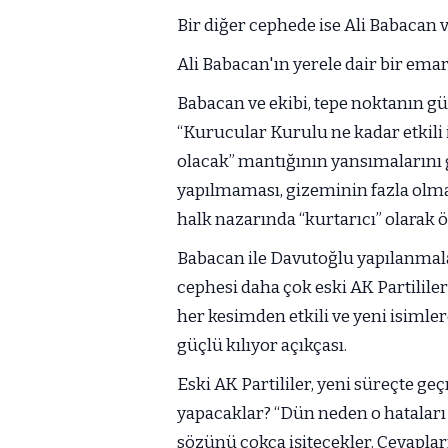
Bir diğer cephede ise Ali Babacan v
Ali Babacan'ın yerele dair bir em
Babacan ve ekibi, tepe noktanın güç
“Kurucular Kurulu ne kadar etkili i
olacak” mantığının yansımalarını 
yapılmaması, gizeminin fazla olma
halk nazarında “kurtarıcı” olarak 
Babacan ile Davutoğlu yapılanmalar
cephesi daha çok eski AK Partilil
her kesimden etkili ve yeni isimle
güçlü kılıyor açıkçası.
Eski AK Partililer, yeni süreçte geç
yapacaklar? “Dün neden o hatalar
sözünü çokça işitecekler. Cevaplar