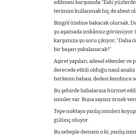
edilmesi karşısında “Eski yüzlerden
terimini kullanmak hiç de abest o
Bingöl özeline bakacak olursak, D
şu aşamada imkânsız görünüyor. 
karşımıza şu soru çıkıyor; “Daha ön
bir başarı yakalanacak?”
Aşiret yapıları, ailesel etkenler 
derecede etkili olduğu nasıl analiz
herkesin babası, dedesi kendince sö
Bu şehirde babalarına hürmet edil
isimler var. Buna sayısız örnek 
Tepe noktaya yanlış isimleri koyu
gülünç oluyor.
Bu sebeple demem o ki, yanlış isi