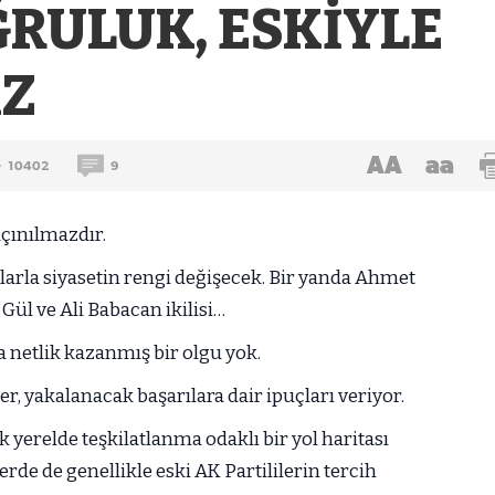
RULUK, ESKİYLE
AZ
AA
aa
10402
9
açınılmazdır.
arla siyasetin rengi değişecek. Bir yanda Ahmet
ül ve Ali Babacan ikilisi…
a netlik kazanmış bir olgu yok.
, yakalanacak başarılara dair ipuçları veriyor.
yerelde teşkilatlanma odaklı bir yol haritası
erde de genellikle eski AK Partililerin tercih