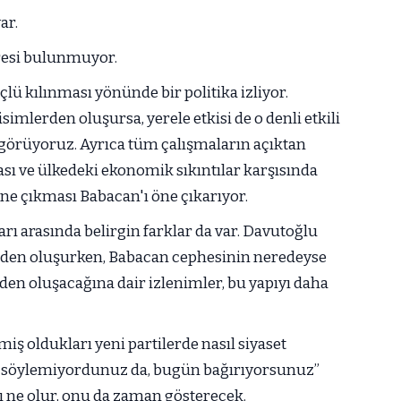
ar.
aresi bulunmuyor.
lü kılınması yönünde bir politika izliyor.
simlerden oluşursa, yerele etkisi de o denli etkili
görüyoruz. Ayrıca tüm çalışmaların açıktan
sı ve ülkedeki ekonomik sıkıntılar karşısında
öne çıkması Babacan'ı öne çıkarıyor.
ı arasında belirgin farklar da var. Davutoğlu
erden oluşurken, Babacan cephesinin neredeyse
rden oluşacağına dair izlenimler, bu yapıyı daha
miş oldukları yeni partilerde nasıl siyaset
ı söylemiyordunuz da, bugün bağırıyorsunuz”
ı ne olur, onu da zaman gösterecek.