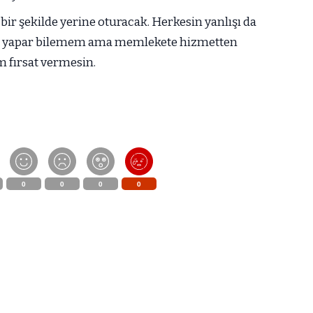
 bir şekilde yerine oturacak. Herkesin yanlışı da
ne yapar bilemem ama memlekete hizmetten
m fırsat vermesin.
0
0
0
0