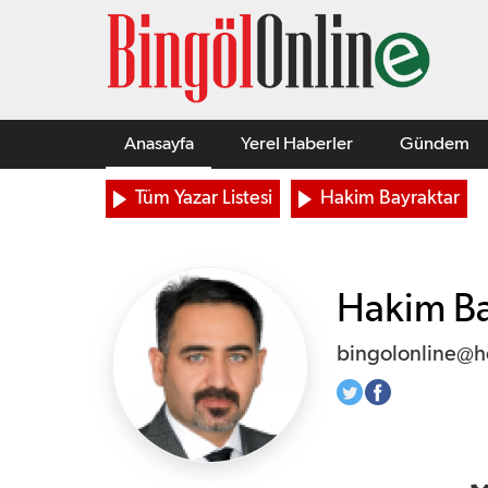
Anasayfa
Yerel Haberler
Gündem
Tüm Yazar Listesi
Hakim Bayraktar
Hakim Ba
bingolonline@h