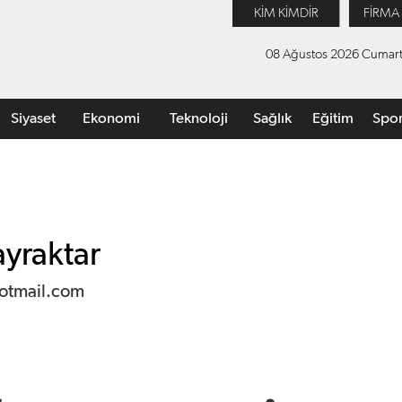
KİM KİMDİR
FİRMA
08 Ağustos 2026 Cumart
Siyaset
Ekonomi
Teknoloji
Sağlık
Eğitim
Spo
yraktar
otmail.com