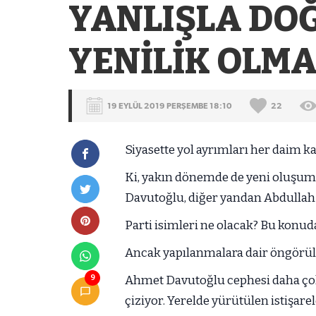
YANLIŞLA DOĞ
YENİLİK OLM
19 EYLÜL 2019 PERŞEMBE 18:10
22
Siyasette yol ayrımları her daim k
Ki, yakın dönemde de yeni oluşuml
Davutoğlu, diğer yandan Abdullah G
Parti isimleri ne olacak? Bu konud
Ancak yapılanmalara dair öngörüler
9
Ahmet Davutoğlu cephesi daha çok 
çiziyor. Yerelde yürütülen istişarel