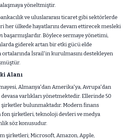
talaşmaya yöneltmiştir.
 bankacılık ve uluslararası ticaret gibi sektörlerde
eri her ülkede hayatlarını devam ettirecek mesleki
yı başarmışlardır. Böylece sermaye yönetimi,
nlarda giderek artan bir etki gücü elde
ın ortalarında İsrail'in kurulmasını destekleyen
şmüştür.
tki Alanı
ermayesi, Almanya'dan Amerika'ya, Avrupa'dan
 devasa varlıkları yönetmektedir. Ellerinde 50
n şirketler bulunmaktadır. Modern finans
fon şirketleri, teknoloji devleri ve medya
inlik söz konusudur.
m şirketleri; Microsoft, Amazon, Apple,