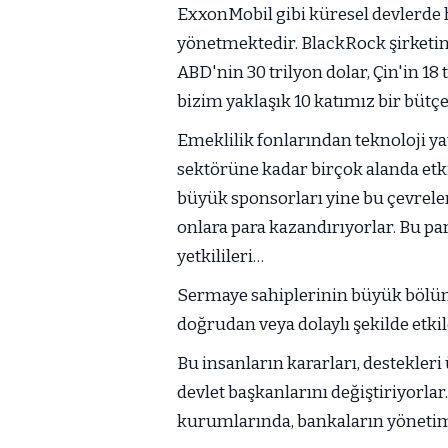
ExxonMobil gibi küresel devlerde hi
yönetmektedir. BlackRock şirketinin 
ABD'nin 30 trilyon dolar, Çin'in 18 
bizim yaklaşık 10 katımız bir bütçe
Emeklilik fonlarından teknoloji ya
sektörüne kadar birçok alanda etki
büyük sponsorları yine bu çevreler
onlara para kazandırıyorlar. Bu pa
yetkilileri…
Sermaye sahiplerinin büyük bölüm
doğrudan veya dolaylı şekilde etki
Bu insanların kararları, destekleri 
devlet başkanlarını değiştiriyorl
kurumlarında, bankaların yönetimle