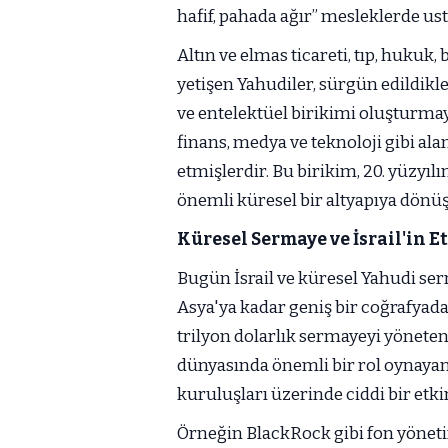
hafif, pahada ağır” mesleklerde us
Altın ve elmas ticareti, tıp, hukuk,
yetişen Yahudiler, sürgün edildikl
ve entelektüel birikimi oluşturma
finans, medya ve teknoloji gibi ala
etmişlerdir. Bu birikim, 20. yüzyıl
önemli küresel bir altyapıya dönü
Küresel Sermaye ve İsrail'in E
Bugün İsrail ve küresel Yahudi s
Asya'ya kadar geniş bir coğrafyada
trilyon dolarlık sermayeyi yönete
dünyasında önemli bir rol oynayan 
kuruluşları üzerinde ciddi bir etk
Örneğin BlackRock gibi fon yöneti