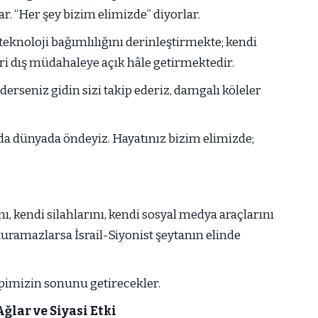
r. “Her şey bizim elimizde” diyorlar.
eknoloji bağımlılığını derinleştirmekte; kendi
eri dış müdahaleye açık hâle getirmektedir.
derseniz gidin sizi takip ederiz, damgalı köleler
ada dünyada öndeyiz. Hayatınız bizim elimizde;
ı, kendi silahlarını, kendi sosyal medya araçlarını
 kuramazlarsa İsrail-Siyonist şeytanın elinde
pimizin sonunu getirecekler.
ğlar ve Siyasi Etki