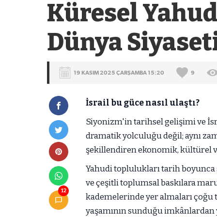
Küresel Yahud
Dünya Siyaset
19 KASIM 2025 ÇARŞAMBA 15:20
9
İsrail bu güce nasıl ulaştı?
Siyonizm'in tarihsel gelişimi ve İs
dramatik yolculuğu değil; aynı z
şekillendiren ekonomik, kültürel 
Yahudi toplulukları tarih boyunca
ve çeşitli toplumsal baskılara mar
12
kademelerinde yer almaları çoğu 
yaşamının sunduğu imkânlardan ya