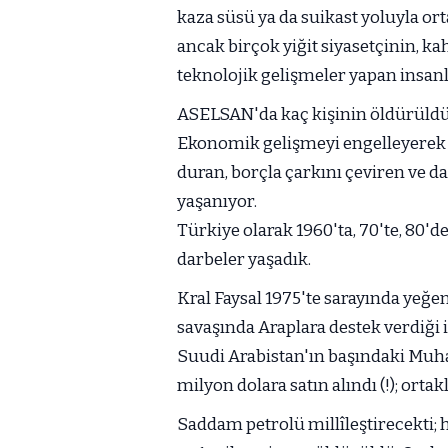
kaza süsü ya da suikast yoluyla or
ancak birçok yiğit siyasetçinin, k
teknolojik gelişmeler yapan insanla
ASELSAN'da kaç kişinin öldürüldü
Ekonomik gelişmeyi engelleyerek t
duran, borçla çarkını çeviren ve d
yaşanıyor.
Türkiye olarak 1960'ta, 70'te, 80'
darbeler yaşadık.
Kral Faysal 1975'te sarayında yeğe
savaşında Araplara destek verdiği
Suudi Arabistan'ın başındaki Muh
milyon dolara satın alındı (!); ort
Saddam petrolü millîleştirecekti; he