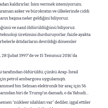
tadan kaldırırlar. İsim vermek istemiyorum;
ahraman asker ve bürokratın ve ülkelerinde ciddi
rın başına neler geldiğini biliyoruz.
ğünü ve nasıl öldürüldüğünü biliyoruz.
eknoloji üretimini durduruyorlar; faizle ayakta
arbelerle iktidarların devrildiği dönemler
de, 28 Şubat 1997'de ve 15 Temmuz 2016'da
ni tarafından öldürüldü; çünkü Arap-İsrail
 için petrol ambargosu uygulamıştı.
ammed bin Selman elektronik bir araç için 56
aklarından biri de Trump'ın damadı, o da Yahudi…
men “nükleer silahları var” dediler, işgal ettiler