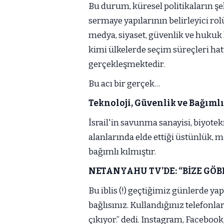
Bu durum, küresel politikaların ş
sermaye yapılarının belirleyici rol
medya, siyaset, güvenlik ve hukuk
kimi ülkelerde seçim süreçleri hatt
gerçekleşmektedir.
Bu acı bir gerçek…
Teknoloji, Güvenlik ve Bağıml
İsrail'in savunma sanayisi, biyotek
alanlarında elde ettiği üstünlük, 
bağımlı kılmıştır.
NETANYAHU TV'DE: “BİZE GÖB
Bu iblis (!) geçtiğimiz günlerde y
bağlısınız. Kullandığınız telefonlar
çıkıyor.” dedi. Instagram, Facebook