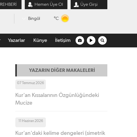
 REHBERİ
Hemen Üye Ol
Üye Girşi
°C
Bingöl
r
Yazarlar
Künye
İletişim
YAZARIN DİĞER MAKALELERİ
07 Temmuz 2026
Kur'an Kıssalarının Özgünlüğündeki
Mucize
11 Haziran 2026
Kur'an'daki kelime dengeleri (simetrik