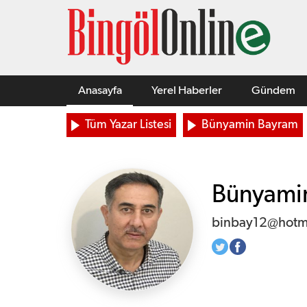
Anasayfa
Yerel Haberler
Gündem
Tüm Yazar Listesi
Bünyamin Bayram
Bünyami
binbay12@hotm