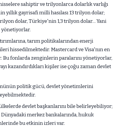
sselere sahiptir ve trilyonlarca dolarlık varlığı
yıllık gayrisafi milli hasılası 13 trilyon dolar;
trilyon dolar, Türkiye'nin 1,3 trilyon dolar… Yani
 yönetiyorlar.
tırımlarına, tarım politikalarından enerji
leri hissedilmektedir. Mastercard ve Visa'nın en
. Bu fonlarda zenginlerin paralarını yönetiyorlar,
rayı kazandırdıkları kişiler ise çoğu zaman devlet
ünün politik gücü, devlet yönetimlerini
leyebilmektedir.
ülkelerde devlet başkanlarını bile belirleyebiliyor;
ar. Dünyadaki merkez bankalarında, hukuk
rinde bu etkinin izleri var.