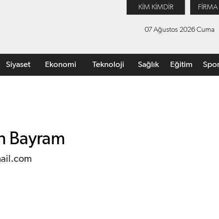
KİM KİMDİR
FİRMA
07 Ağustos 2026 Cuma
Siyaset
Ekonomi
Teknoloji
Sağlık
Eğitim
Spo
n Bayram
ail.com