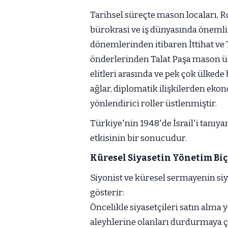
Tarihsel süreçte mason locaları, Rot
bürokrasi ve iş dünyasında önemli
dönemlerinden itibaren İttihat ve T
önderlerinden Talat Paşa mason ü
elitleri arasında ve pek çok ülked
ağlar, diplomatik ilişkilerden eko
yönlendirici roller üstlenmiştir.
Türkiye'nin 1948'de İsrail'i tanıyan
etkisinin bir sonucudur.
Küresel Siyasetin Yönetim Bi
Siyonist ve küresel sermayenin siy
gösterir:
Öncelikle siyasetçileri satın alma
aleyhlerine olanları durdurmaya ça