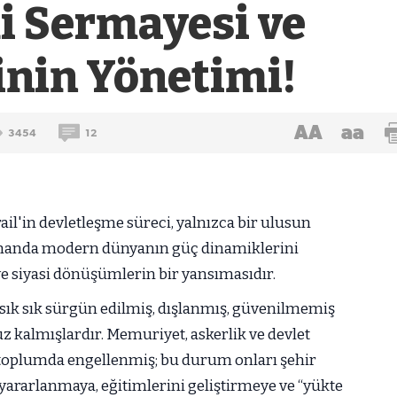
i Sermayesi ve
inin Yönetimi!
AA
aa
3454
12
rail'in devletleşme süreci, yalnızca bir ulusun
amanda modern dünyanın güç dinamiklerini
ve siyasi dönüşümlerin bir yansımasıdır.
 sık sık sürgün edilmiş, dışlanmış, güvenilmemiş
uz kalmışlardır. Memuriyet, askerlik ve devlet
toplumda engellenmiş; bu durum onları şehir
rarlanmaya, eğitimlerini geliştirmeye ve “yükte