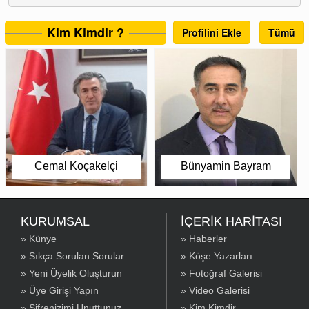
Kim Kimdir ?
Profilini Ekle
Tümü
Cemal Koçakelçi
Bünyamin Bayram
KURUMSAL
İÇERİK HARİTASI
» Künye
» Haberler
» Sıkça Sorulan Sorular
» Köşe Yazarları
» Yeni Üyelik Oluşturun
» Fotoğraf Galerisi
» Üye Girişi Yapın
» Video Galerisi
» Şifrenizimi Unuttunuz
» Kim Kimdir