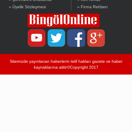
» Üyelik Sözleşmesi
» Firma Rehberi
Sitemizde yayınlanan haberlerin telif hakları gazete ve haber
kaynaklarına aittir©Copyright 2017