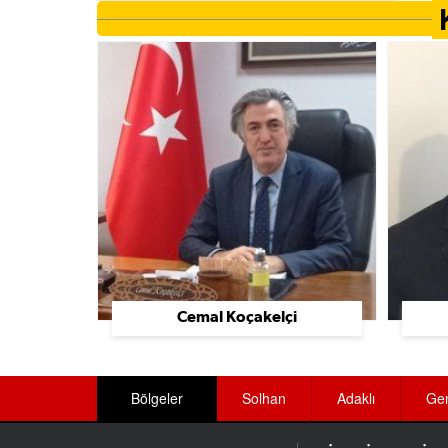
Ayakkabı Üretimi Ve Toptan Satış
Ayakkabı Ve Çanta
Aydınlatma Sistemleri
Baharat Üreticileri
Bahçe Düzenleme Ve Sulama Sistemleri
Bakımevi Ve Huzurevleri
Bakkallar
Balık Lokantaları
Cemal Koçakelçi
Balıkçılar
Banka Ekipmanları
Bölgeler
Solhan
Adaklı
Ge
Bankalar