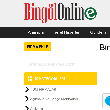
Anasayfa
Yerel Haberler
Gündem
Bin
FİRMA EKLE
İŞ KATEGORİLERİ
TÜM FİRMALAR
Açıkhava Ve Bahçe Mobilyaları
Adliyeler