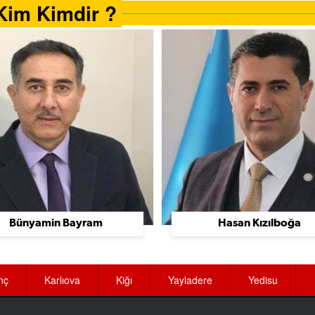
Kim Kimdir ?
Bünyamin Bayram
Hasan Kızılboğa
nç
Karlıova
Kiğı
Yayladere
Yedisu