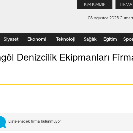
KİM KİMDİR
FİRMA
08 Ağustos 2026 Cumart
Siyaset
Ekonomi
Teknoloji
Sağlık
Eğitim
Spo
göl Denizcilik Ekipmanları Firma
Listelenecek firma bulunmuyor