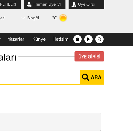
 REHBERİ
Hemen Üye Ol
Üye Girşi
°C
esi
Bingöl
r
Yazarlar
Künye
İletişim
ları
ÜYE GİRİŞİ
ARA