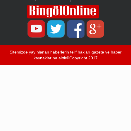
Sitemizde yayınlanan haberlerin telif hakları gazete ve haber
kaynaklarına aittir©Copyright 2017