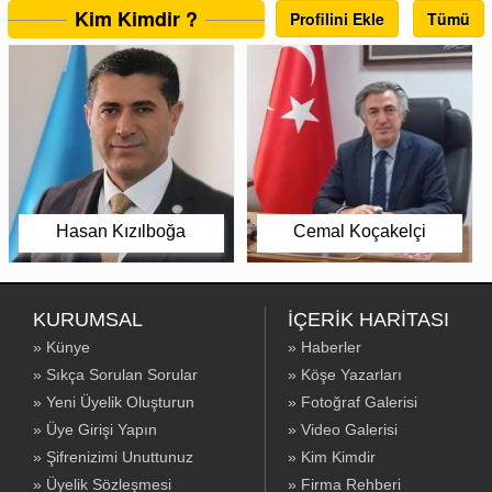
Kim Kimdir ?
Profilini Ekle
Tümü
Hasan Kızılboğa
Cemal Koçakelçi
KURUMSAL
İÇERİK HARİTASI
» Künye
» Haberler
» Sıkça Sorulan Sorular
» Köşe Yazarları
» Yeni Üyelik Oluşturun
» Fotoğraf Galerisi
» Üye Girişi Yapın
» Video Galerisi
» Şifrenizimi Unuttunuz
» Kim Kimdir
» Üyelik Sözleşmesi
» Firma Rehberi