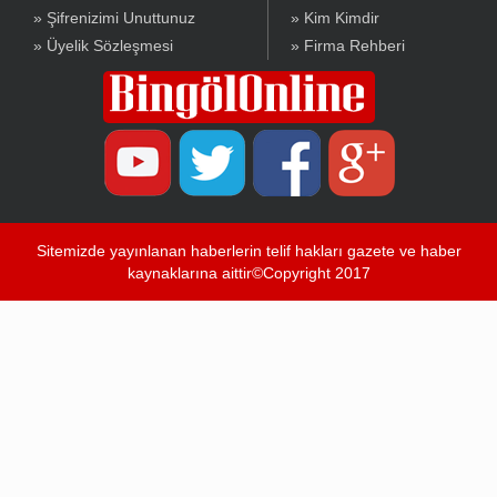
» Şifrenizimi Unuttunuz
» Kim Kimdir
» Üyelik Sözleşmesi
» Firma Rehberi
Sitemizde yayınlanan haberlerin telif hakları gazete ve haber
kaynaklarına aittir©Copyright 2017