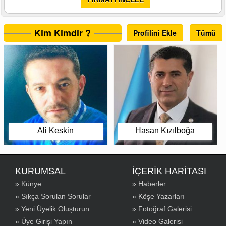
Kim Kimdir ?
Profilini Ekle
Tümü
Ali Keskin
Hasan Kızılboğa
KURUMSAL
İÇERİK HARİTASI
» Künye
» Haberler
» Sıkça Sorulan Sorular
» Köşe Yazarları
» Yeni Üyelik Oluşturun
» Fotoğraf Galerisi
» Üye Girişi Yapın
» Video Galerisi