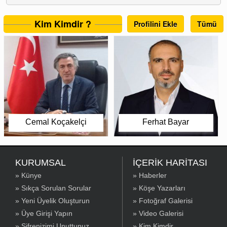
Kim Kimdir ?
Profilini Ekle
Tümü
Cemal Koçakelçi
Ferhat Bayar
KURUMSAL
İÇERİK HARİTASI
» Künye
» Haberler
» Sıkça Sorulan Sorular
» Köşe Yazarları
» Yeni Üyelik Oluşturun
» Fotoğraf Galerisi
» Üye Girişi Yapın
» Video Galerisi
» Şifrenizimi Unuttunuz
» Kim Kimdir