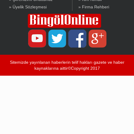
» Üyelik Sözleşmesi
» Firma Rehberi
Sitemizde yayınlanan haberlerin telif hakları gazete ve haber
kaynaklarına aittir©Copyright 2017