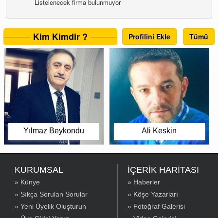
Listelenecek firma bulunmuyor
Kim Kimdir ?
Profilini Ekle
Tümü
Yılmaz Beykondu
Ali Keskin
KURUMSAL
İÇERİK HARİTASI
» Künye
» Haberler
» Sıkça Sorulan Sorular
» Köşe Yazarları
» Yeni Üyelik Oluşturun
» Fotoğraf Galerisi