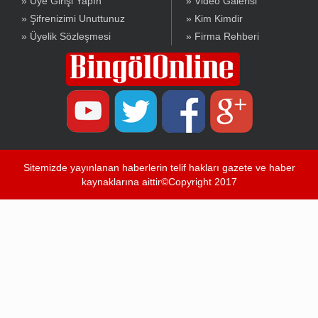
» Üye Girişi Yapın
» Video Galerisi
» Şifrenizimi Unuttunuz
» Kim Kimdir
» Üyelik Sözleşmesi
» Firma Rehberi
Sitemizde yayınlanan haberlerin telif hakları gazete ve haber
kaynaklarına aittir©Copyright 2017