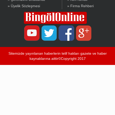
» Üyelik Sözleşmesi
» Firma Rehberi
Sitemizde yayınlanan haberlerin telif hakları gazete ve haber
kaynaklarına aittir©Copyright 2017