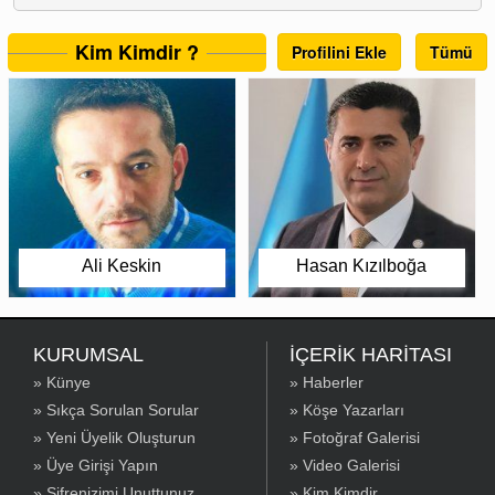
Kim Kimdir ?
Profilini Ekle
Tümü
Ali Keskin
Hasan Kızılboğa
KURUMSAL
İÇERİK HARİTASI
» Künye
» Haberler
» Sıkça Sorulan Sorular
» Köşe Yazarları
» Yeni Üyelik Oluşturun
» Fotoğraf Galerisi
» Üye Girişi Yapın
» Video Galerisi
» Şifrenizimi Unuttunuz
» Kim Kimdir