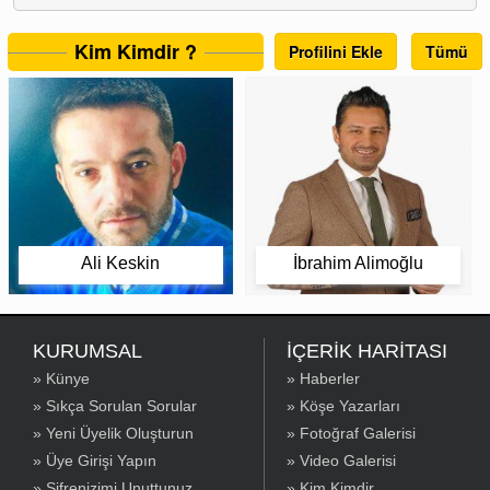
Kim Kimdir ?
Profilini Ekle
Tümü
Ali Keskin
İbrahim Alimoğlu
KURUMSAL
İÇERİK HARİTASI
» Künye
» Haberler
» Sıkça Sorulan Sorular
» Köşe Yazarları
» Yeni Üyelik Oluşturun
» Fotoğraf Galerisi
» Üye Girişi Yapın
» Video Galerisi
» Şifrenizimi Unuttunuz
» Kim Kimdir