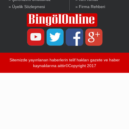
» Üyelik Sözleşmesi
» Firma Rehberi
Sitemizde yayınlanan haberlerin telif hakları gazete ve haber
kaynaklarına aittir©Copyright 2017