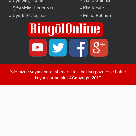
» Üye Girişi Yapın
» Video Galerisi
» Şifrenizimi Unuttunuz
» Kim Kimdir
» Üyelik Sözleşmesi
» Firma Rehberi
Sitemizde yayınlanan haberlerin telif hakları gazete ve haber
kaynaklarına aittir©Copyright 2017