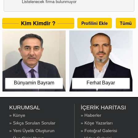
Listelenecek firma bulunmuyor
Kim Kimdir ?
Profilini Ekle
Tümü
Bünyamin Bayram
Ferhat Bayar
KURUMSAL
İÇERİK HARİTASI
» Künye
» Haberler
» Sıkça Sorulan Sorular
» Köşe Yazarları
» Yeni Üyelik Oluşturun
» Fotoğraf Galerisi