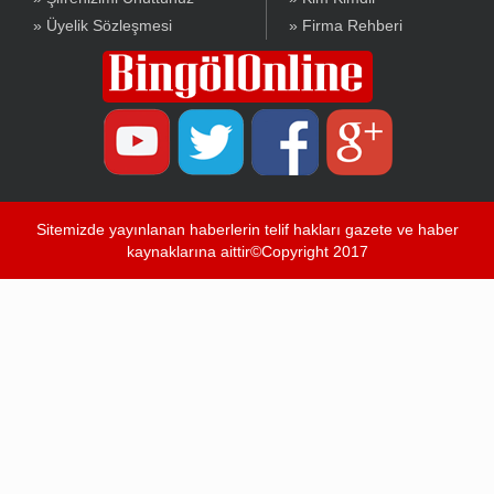
» Üyelik Sözleşmesi
» Firma Rehberi
Sitemizde yayınlanan haberlerin telif hakları gazete ve haber
kaynaklarına aittir©Copyright 2017