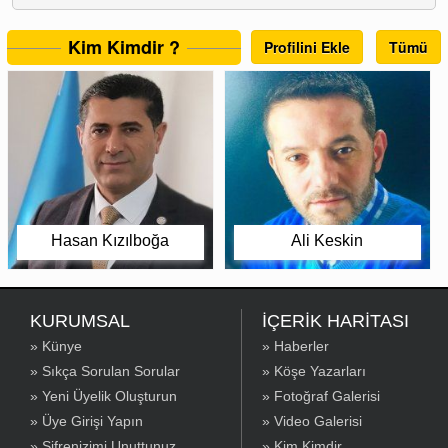
Kim Kimdir ?
Profilini Ekle
Tümü
Hasan Kızılboğa
Ali Keskin
KURUMSAL
İÇERİK HARİTASI
» Künye
» Haberler
» Sıkça Sorulan Sorular
» Köşe Yazarları
» Yeni Üyelik Oluşturun
» Fotoğraf Galerisi
» Üye Girişi Yapın
» Video Galerisi
» Şifrenizimi Unuttunuz
» Kim Kimdir