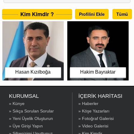
Kim Kimdir ?
Profilini Ekle
Tümü
Hasan Kızılboğa
Hakim Bayraktar
KURUMSAL
İÇERİK HARİTASI
» Künye
» Haberler
» Sıkça Sorulan Sorular
» Köşe Yazarları
» Yeni Üyelik Oluşturun
» Fotoğraf Galerisi
» Üye Girişi Yapın
» Video Galerisi
» Şifrenizimi Unuttunuz
» Kim Kimdir