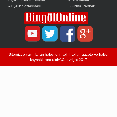
» Üyelik Sözleşmesi
» Firma Rehberi
Sitemizde yayınlanan haberlerin telif hakları gazete ve haber
kaynaklarına aittir©Copyright 2017