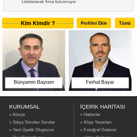
Listelenecek firma bulunmuyor
Kim Kimdir ?
Profilini Ekle
Tümü
Bünyamin Bayram
Ferhat Bayar
KURUMSAL
İÇERİK HARİTASI
» Künye
» Haberler
» Sıkça Sorulan Sorular
» Köşe Yazarları
» Yeni Üyelik Oluşturun
» Fotoğraf Galerisi