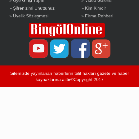
» Üye Girişi Yapın
» Video Galerisi
» Şifrenizimi Unuttunuz
» Kim Kimdir
» Üyelik Sözleşmesi
» Firma Rehberi
Sitemizde yayınlanan haberlerin telif hakları gazete ve haber
kaynaklarına aittir©Copyright 2017