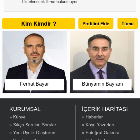
Listelenecek firma bulunmuyor
Kim Kimdir ?
Profilini Ekle
Tümü
Ferhat Bayar
Bünyamin Bayram
KURUMSAL
İÇERİK HARİTASI
» Künye
» Haberler
» Sıkça Sorulan Sorular
» Köşe Yazarları
» Yeni Üyelik Oluşturun
» Fotoğraf Galerisi