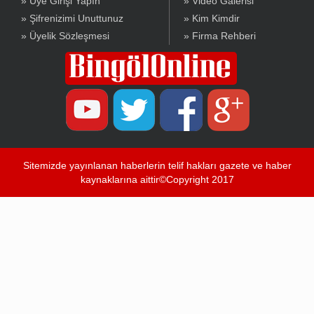
» Üye Girişi Yapın
» Video Galerisi
» Şifrenizimi Unuttunuz
» Kim Kimdir
» Üyelik Sözleşmesi
» Firma Rehberi
Sitemizde yayınlanan haberlerin telif hakları gazete ve haber
kaynaklarına aittir©Copyright 2017