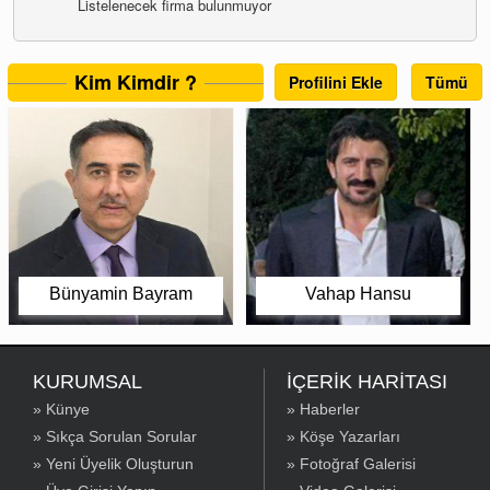
Listelenecek firma bulunmuyor
Kim Kimdir ?
Profilini Ekle
Tümü
Bünyamin Bayram
Vahap Hansu
KURUMSAL
İÇERİK HARİTASI
» Künye
» Haberler
» Sıkça Sorulan Sorular
» Köşe Yazarları
» Yeni Üyelik Oluşturun
» Fotoğraf Galerisi