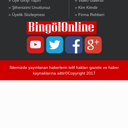
» Üye Girişi Yapın
» Video Galerisi
» Şifrenizimi Unuttunuz
» Kim Kimdir
» Üyelik Sözleşmesi
» Firma Rehberi
Sitemizde yayınlanan haberlerin telif hakları gazete ve haber
kaynaklarına aittir©Copyright 2017