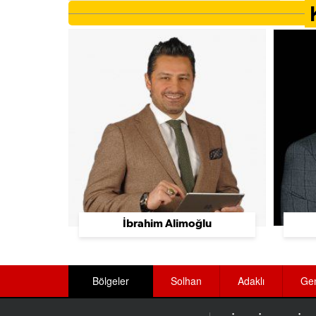
Ayakkabı Üretimi Ve Toptan Satış
Ayakkabı Ve Çanta
Aydınlatma Sistemleri
Baharat Üreticileri
Bahçe Düzenleme Ve Sulama Sistemleri
Bakımevi Ve Huzurevleri
Bakkallar
Balık Lokantaları
İbrahim Alimoğlu
Balıkçılar
Banka Ekipmanları
Bölgeler
Solhan
Adaklı
Ge
Bankalar