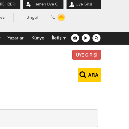
 REHBERİ
Hemen Üye Ol
Üye Girşi
°C
esi
Bingöl
r
Yazarlar
Künye
İletişim
ÜYE GİRİŞİ
ARA