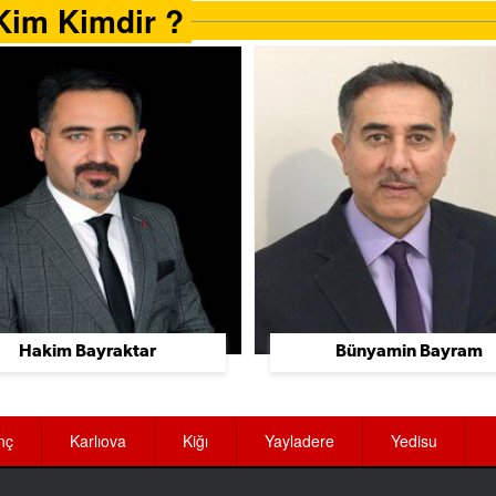
Kim Kimdir ?
Hakim Bayraktar
Bünyamin Bayram
nç
Karlıova
Kiğı
Yayladere
Yedisu