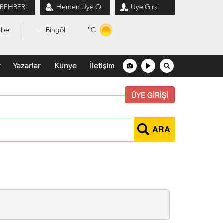
 REHBERİ
Hemen Üye Ol
Üye Girşi
°C
mbe
Bingöl
r
Yazarlar
Künye
İletişim
ÜYE GİRİŞİ
ARA