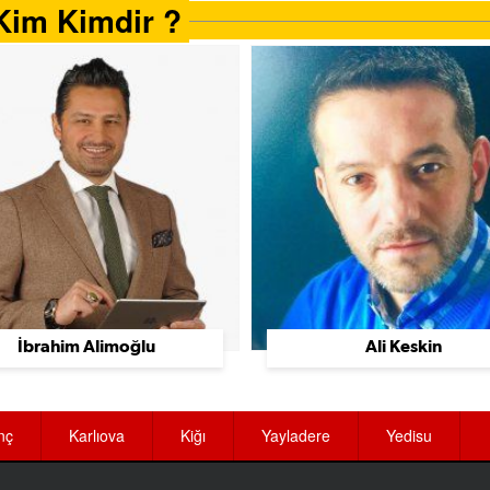
Kim Kimdir ?
İbrahim Alimoğlu
Ali Keskin
nç
Karlıova
Kiğı
Yayladere
Yedisu