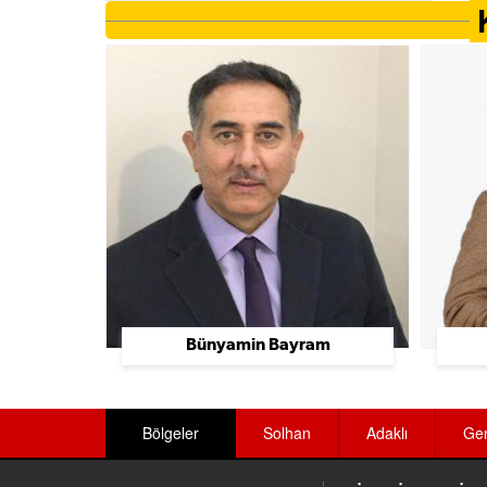
Ayakkabı Üretimi Ve Toptan Satış
Ayakkabı Ve Çanta
Aydınlatma Sistemleri
Baharat Üreticileri
Bahçe Düzenleme Ve Sulama Sistemleri
Bakımevi Ve Huzurevleri
Bakkallar
Balık Lokantaları
Bünyamin Bayram
Balıkçılar
Banka Ekipmanları
Bölgeler
Solhan
Adaklı
Ge
Bankalar