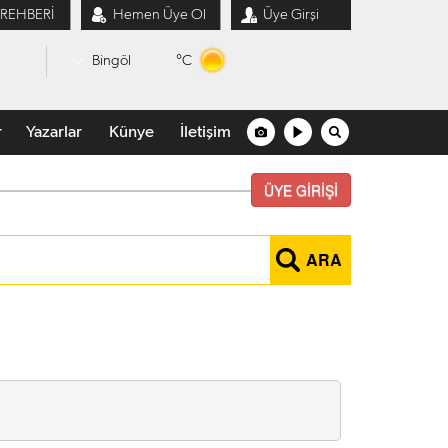
 REHBERİ
Hemen Üye Ol
Üye Girşi
°C
Bingöl
r
Yazarlar
Künye
İletişim
ÜYE GİRİŞİ
ARA