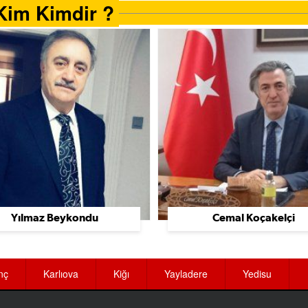
Kim Kimdir ?
Yılmaz Beykondu
Cemal Koçakelçi
nç
Karlıova
Kiğı
Yayladere
Yedisu