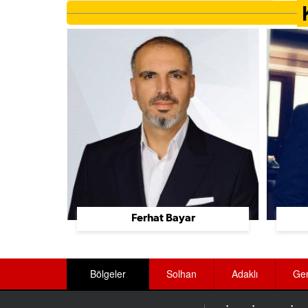
Ayakkabı Üretimi Ve Toptan Satış
Ayakkabı Ve Çanta
Aydınlatma Sistemleri
Baharat Üreticileri
Bahçe Düzenleme Ve Sulama Sistemleri
Bakımevi Ve Huzurevleri
Bakkallar
Balık Lokantaları
Ferhat Bayar
Balıkçılar
Banka Ekipmanları
Bölgeler
Solhan
Adaklı
Ge
Bankalar