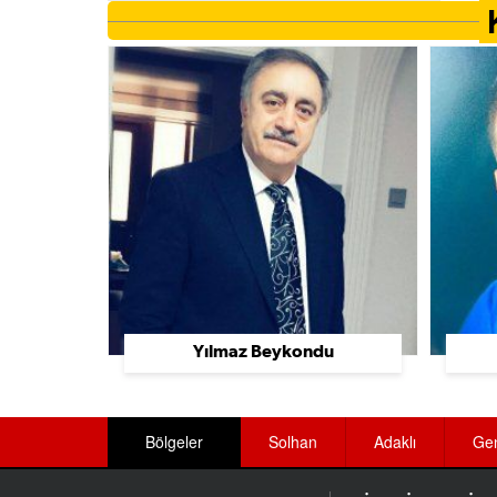
Ayakkabı Üretimi Ve Toptan Satış
Ayakkabı Ve Çanta
Aydınlatma Sistemleri
Baharat Üreticileri
Bahçe Düzenleme Ve Sulama Sistemleri
Bakımevi Ve Huzurevleri
Bakkallar
Balık Lokantaları
Yılmaz Beykondu
Balıkçılar
Banka Ekipmanları
Bölgeler
Solhan
Adaklı
Ge
Bankalar