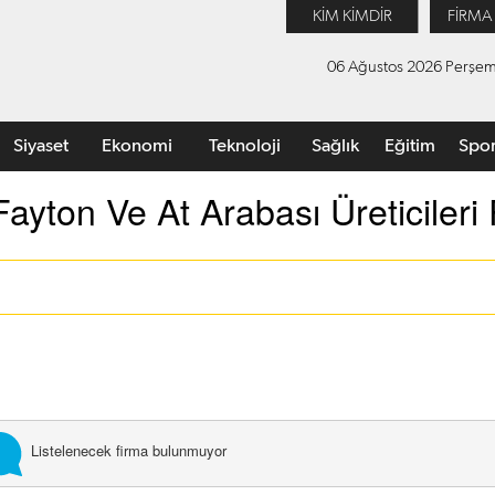
KİM KİMDİR
FİRMA
06 Ağustos 2026 Perşe
Siyaset
Ekonomi
Teknoloji
Sağlık
Eğitim
Spo
Fayton Ve At Arabası Üreticileri 
Listelenecek firma bulunmuyor