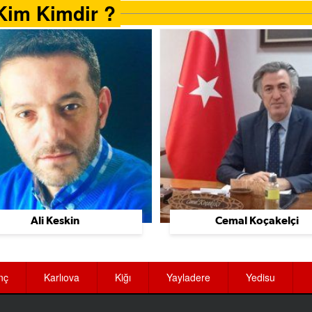
Kim Kimdir ?
Ali Keskin
Cemal Koçakelçi
nç
Karlıova
Kiğı
Yayladere
Yedisu