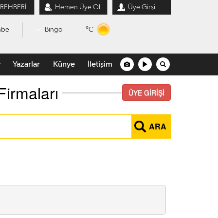
 REHBERİ
Hemen Üye Ol
Üye Girşi
°C
mbe
Bingöl
r
Yazarlar
Künye
İletişim
Firmaları
ÜYE GİRİŞİ
ARA