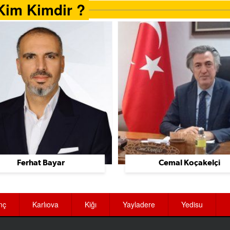
Kim Kimdir ?
Ferhat Bayar
Cemal Koçakelçi
nç
Karlıova
Kiğı
Yayladere
Yedisu