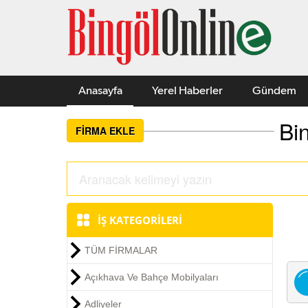
Anasayfa
Yerel Haberler
Gündem
Bi
FİRMA EKLE
İŞ KATEGORİLERİ
TÜM FİRMALAR
Açıkhava Ve Bahçe Mobilyaları
Adliyeler