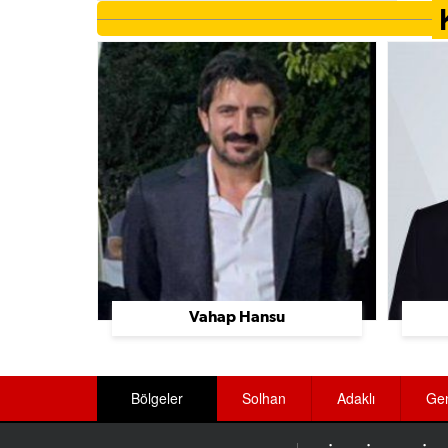
Ayakkabı Üretimi Ve Toptan Satış
Ayakkabı Ve Çanta
Aydınlatma Sistemleri
Baharat Üreticileri
Bahçe Düzenleme Ve Sulama Sistemleri
Bakımevi Ve Huzurevleri
Bakkallar
Balık Lokantaları
Vahap Hansu
Balıkçılar
Banka Ekipmanları
Bölgeler
Solhan
Adaklı
Ge
Bankalar