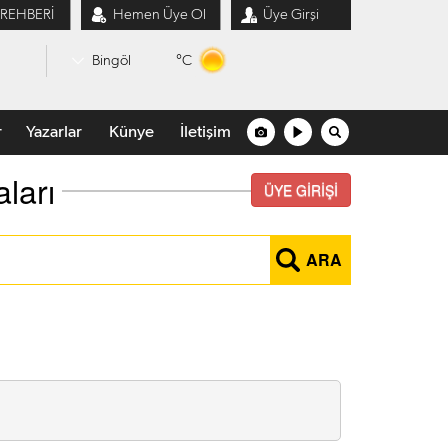
 REHBERİ
Hemen Üye Ol
Üye Girşi
°C
Bingöl
r
Yazarlar
Künye
İletişim
ları
ÜYE GİRİŞİ
ARA