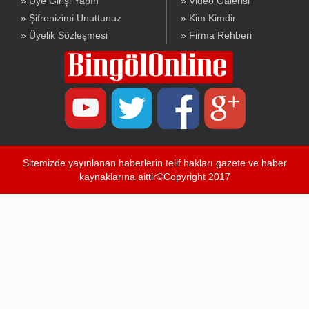
» Üye Girişi Yapın
» Video Galerisi
» Şifrenizimi Unuttunuz
» Kim Kimdir
» Üyelik Sözleşmesi
» Firma Rehberi
Sitemizde yayınlanan haberlerin telif hakları gazete ve haber
kaynaklarına aittir©Copyright 2017